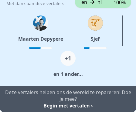
en
nl
100%
Met dank aan deze vertalers:
Maarten Depypere
Sjef
+1
en 1 ander...
Deze vertalers helpen ons de wereld te repareren! Doe
je mee?
Begin met vertalen ›