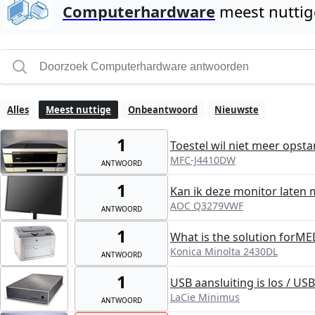
Computerhardware
meest nutti
Alles
Meest nuttige
Onbeantwoord
Nieuwste
1
Toestel wil niet meer opsta
MFC-J4410DW
ANTWOORD
1
Kan ik deze monitor laten
AOC Q3279VWF
ANTWOORD
1
What is the solution forM
Konica Minolta 2430DL
ANTWOORD
1
USB aansluiting is los / US
LaCie Minimus
ANTWOORD