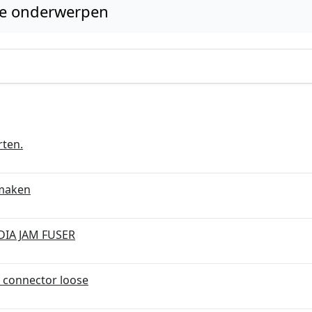
ge onderwerpen
rten.
 maken
EDIA JAM FUSER
B connector loose