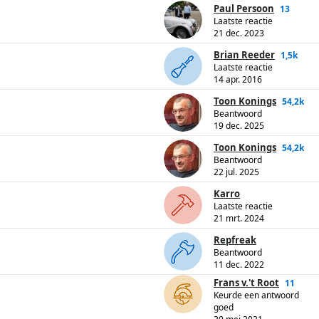
Paul Persoon
13
Laatste reactie
21 dec. 2023
Brian Reeder
1,5k
Laatste reactie
14 apr. 2016
Toon Konings
54,2k
Beantwoord
19 dec. 2025
Toon Konings
54,2k
Beantwoord
22 jul. 2025
Karro
Laatste reactie
21 mrt. 2024
Repfreak
Beantwoord
11 dec. 2022
Frans v.'t Root
11
Keurde een antwoord
goed