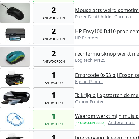
2
Mouse acts weird sometim
Razer DeathAdder Chroma
ANTWOORDEN
2
HP Envy100 D410 probleem 
HP Printers
ANTWOORDEN
2
rechtermuisknop werkt ni
Logitech M125
ANTWOORDEN
1
Errorcode 0x53 bij Epson p
Epson Printer
ANTWOORD
1
Ik krijg bij opstarten de m
Canon Printer
ANTWOORD
1
Waarom werkt mijn muis pl
Andere muis
GEACCEPTEERD
ANTWOORD
1
hoe vervang ik eeen onder