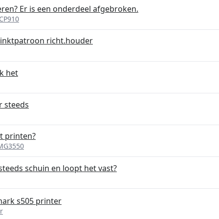
eren? Er is een onderdeel afgebroken.
 CP910
 inktpatroon richt.houder
ik het
r steeds
t printen?
MG3550
teeds schuin en loopt het vast?
ark s505 printer
r