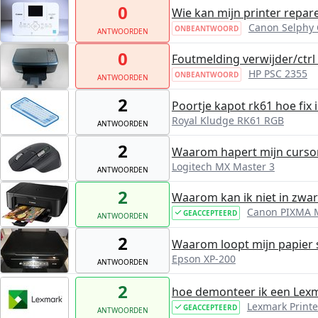
0
Wie kan mijn printer repar
Canon Selphy
ONBEANTWOORD
ANTWOORDEN
0
Foutmelding verwijder/ctrl
HP PSC 2355
ONBEANTWOORD
ANTWOORDEN
2
Poortje kapot rk61 hoe fix 
Royal Kludge RK61 RGB
ANTWOORDEN
2
Waarom hapert mijn curso
Logitech MX Master 3
ANTWOORDEN
2
Waarom kan ik niet in zwar
Canon PIXMA 
GEACCEPTEERD
ANTWOORDEN
2
Waarom loopt mijn papier s
Epson XP-200
ANTWOORDEN
2
hoe demonteer ik een Lexm
Lexmark Printe
GEACCEPTEERD
ANTWOORDEN