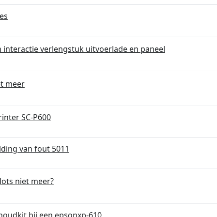
es
interactie verlengstuk uitvoerlade en paneel
et meer
rinter SC-P600
elding van fout 5011
ots niet meer?
houdkit bij een epsonxp-610