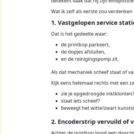
betekent vaak dat hij zijn eindpositi
Wat ik zelf als eerste zou verdenken
1. Vastgelopen service stati
Dat is het gedeelte waar:
de printkop parkeert,
de dopjes afsluiten,
en de reinigingspomp zit.
Als dat mechaniek scheef staat of vas
Kijk eens helemaal rechts met een z
zie je opgedroogde inktklonten
staat iets scheef?
beweegt het witte/zwart kunsts
2. Encoderstrip vervuild of
Achter de printkop loopt een doorzic