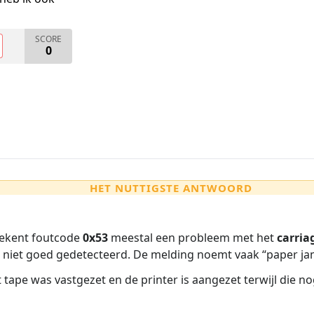
SCORE
0
HET NUTTIGSTE ANTWOORD
tekent foutcode
0x53
meestal een probleem met het
carri
 niet goed gedetecteerd. De melding noemt vaak “paper jam”
ape was vastgezet en de printer is aangezet terwijl die nog