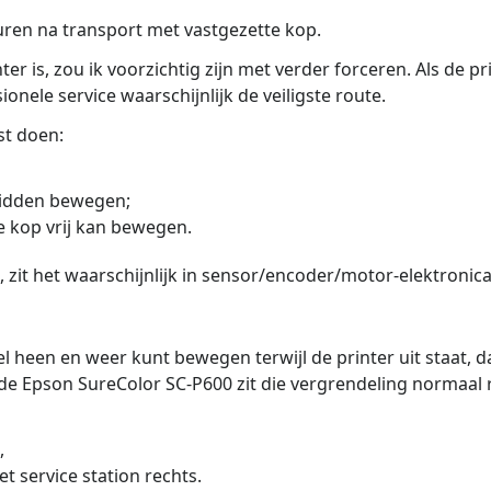
euren na transport met vastgezette kop.
er is, zou ik voorzichtig zijn met verder forceren. Als de p
ionele service waarschijnlijk de veiligste route.
st doen:
midden bewegen;
de kop vrij kan bewegen.
, zit het waarschijnlijk in sensor/encoder/motor-elektronic
l heen en weer kunt bewegen terwijl de printer uit staat, d
j de Epson SureColor SC-P600 zit die vergrendeling normaal r
,
 service station rechts.