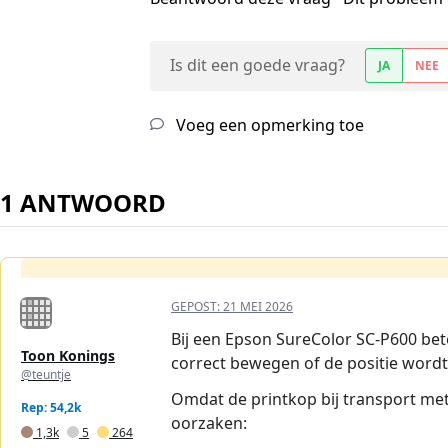
Is dit een goede vraag?
JA
NEE
Voeg een opmerking toe
1 ANTWOORD
GEPOST:
21 MEI 2026
Bij een Epson SureColor SC‑P600 be
Toon Konings
correct bewegen of de positie wordt
@teuntje
Omdat de printkop bij transport met t
Rep: 54,2k
oorzaken:
1,3k
5
264