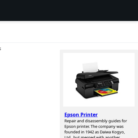
S
Epson Printer
Repair and disassembly guides for
Epson printer. The company was
founded in 1942 as Daiwa Kogyo,
Ltd., but merged with another