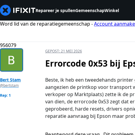
Repareer je spullen
Gemeenschap
Winkel
Word lid van de reparatiegemeenschap -
Account aanmak
956079
GEPOST:
21 MEI 2026
Errorcode 0x53 bij Ep
Beste, ik heb een tweedehands printer
Bert Stam
@bertstam
aangezien de printkop voor transport
verkoper op Marktplaats) zette ik de p
Rep: 1
van dien, de errorcode 0x53 zegt dat er 
geprobeerd, harde resets, drivers opnie
reparatie aanvraag bij Epson maar prob
Beantwoord deze vraag
Dit probleem 