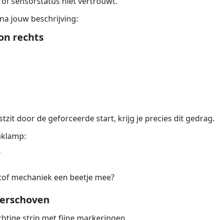
e of sensorstatus niet vertrouwt.
 na jouw beschrijving:
on rechts
tzit door de geforceerde start, krijg je precies dit gedrag.
aklamp:
?
tof mechaniek een beetje mee?
 verschoven
htige strip met fijne markeringen.