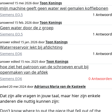
Toon Konings
answered
15 mei 2026
door
mijn machine geeft geen water wel gemalen koffiebonen
Siemens EQ.5
1 Antwoord
Toon Konings
answered
15 feb. 2026
door
Geen water door de z groep
Siemens EQ.5
1 Antwoord
Toon Konings
answer edited
15 jan. 2026
door
Waterreservoir lekt bij afdichting
Siemens EQ6
1 Antwoord
Toon Konings
answer edited
15 nov. 2025
door
hoe ziet het patroon van de schroeven eruit bij
openmaken van de afdek
Siemens EQ6
0 Antwoorden
Adrianus Maria van de Kasteele
asked
20 mei 2024
door
Dat zijn alle vragen in jouw taal, maar hier zijn enkele
anderen die nuttig kunnen zijn:
Don’t know where to put the piece that fell out of the