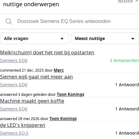
WISSEN
nuttige onderwerpen
Alle vragen
Meest nuttige
Melk(schuim) doet het niet bij opstarten
Siemens EQ6
3 Antwoorden
Marc
commented
21 dec. 2025
door
Siemen eq6 gaat niet meer aan
Siemens EQ6
1 Antwoord
Toon Konings
answered
3 dagen geleden
door
Machine maakt geen koffie
Siemens EQ6
1 Antwoord
Toon Konings
answered
28 mei 2026
door
de LED's knipperen
Siemens EQ.5
1 Antwoord