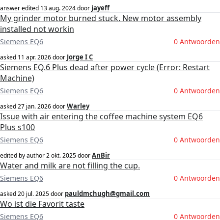
jayeff
answer edited
13 aug. 2024
door
My grinder motor burned stuck. New motor assembly
installed not workin
Siemens EQ6
0 Antwoorden
Jorge I C
asked
11 apr. 2026
door
Siemens EQ.6 Plus dead after power cycle (Error: Restart
Machine)
Siemens EQ6
0 Antwoorden
Warley
asked
27 jan. 2026
door
Issue with air entering the coffee machine system EQ6
Plus s100
Siemens EQ6
0 Antwoorden
AnBir
edited by author
2 okt. 2025
door
Water and milk are not filling the cup.
Siemens EQ6
0 Antwoorden
pauldmchugh@gmail.com
asked
20 jul. 2025
door
Wo ist die Favorit taste
Siemens EQ6
0 Antwoorden