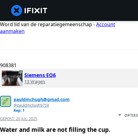
Word lid van de reparatiegemeenschap -
Account
aanmaken
908381
Siemens EQ6
13 Vragen
pauldmchugh@gmail.com
@pauldmchugh9759
Rep: 1
OPTIES
GEPOST:
20 JUL. 2025
Water and milk are not filling the cup.