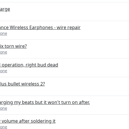
harge
ce Wireless Earphones - wire repair
hone
ix torn wire?
hone
 operation, right bud dead
hone
lus bullet wireless 2?
arging my beats but it won't turn on after.
hone
volume after soldering it
hone