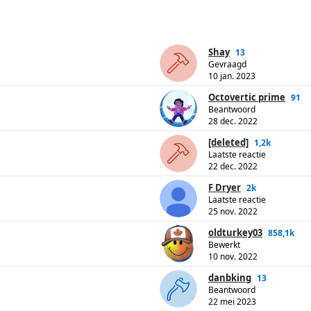
Shay
13
Gevraagd
10 jan. 2023
Octovertic prime
91
Beantwoord
28 dec. 2022
[deleted]
1,2k
Laatste reactie
22 dec. 2022
F Dryer
2k
Laatste reactie
25 nov. 2022
oldturkey03
858,1k
Bewerkt
10 nov. 2022
danbking
13
Beantwoord
22 mei 2023