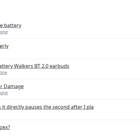
ce battery
hone
erly
ttery Walkers BT 2.0 earbuds
one
er Damage
hone
it directly pauses the second after I pla
opex?