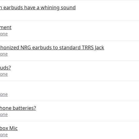
n earbuds have a whining sound
ement
hone
phonized NRG earbuds to standard TRRS Jack
hone
buds?
hone
hone
hone batteries?
hone
Xbox Mic
hone