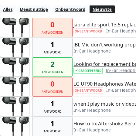
Alles
Meest nuttige
Onbeantwoord
Nieuwste
0
jabra elite sport 13.5 repla
In-Ear Headp
ONBEANTWOORD
ANTWOORDEN
1
JBL Mic don't working prop
In-Ear Headphone
ANTWOORD
2
Looking for replacement ba
In-Ear Headph
GEACCEPTEERD
ANTWOORDEN
0
LG UT90 Headphones Wat
In-Ear Headp
ONBEANTWOORD
ANTWOORDEN
1
when I play music or videos 
In-Ear Headphone
ANTWOORD
1
How to fix Aftershokz Aer
In-Ear Headphone
ANTWOORD