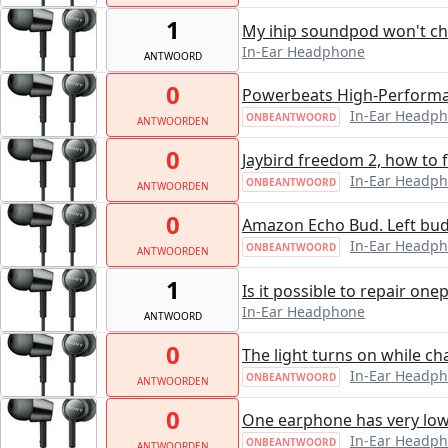
1
My ihip soundpod won't c
In-Ear Headphone
ANTWOORD
0
Powerbeats High-Performan
In-Ear Headp
ONBEANTWOORD
ANTWOORDEN
0
Jaybird freedom 2, how to f
In-Ear Headp
ONBEANTWOORD
ANTWOORDEN
0
Amazon Echo Bud. Left bud
In-Ear Headp
ONBEANTWOORD
ANTWOORDEN
1
Is it possible to repair onep
In-Ear Headphone
ANTWOORD
0
The light turns on while ch
In-Ear Headp
ONBEANTWOORD
ANTWOORDEN
0
One earphone has very low 
In-Ear Headp
ONBEANTWOORD
ANTWOORDEN