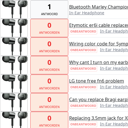
1
Bluetooth Marley Champio
In-Ear Headphone
ANTWOORD
0
Etymotic er6i cable replac
In-Ear Headp
ONBEANTWOORD
ANTWOORDEN
0
Wiring color code for Sym
In-Ear Headp
ONBEANTWOORD
ANTWOORDEN
0
Why cant I turn on my ear
In-Ear Headp
ONBEANTWOORD
ANTWOORDEN
0
LG tone free fn6 problem
In-Ear Headp
ONBEANTWOORD
ANTWOORDEN
0
Can you replace Bragi earp
In-Ear Headp
ONBEANTWOORD
ANTWOORDEN
0
Replacing 3.5mm jack for 
In-Ear Headp
ONBEANTWOORD
ANTWOORDEN