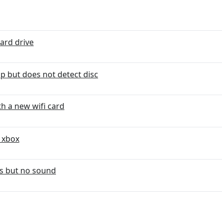
hard drive
p but does not detect disc
th a new wifi card
 xbox
s but no sound