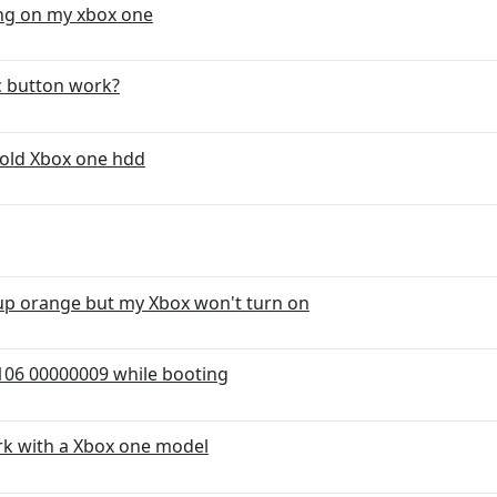
ng on my xbox one
c button work?
 old Xbox one hdd
 up orange but my Xbox won't turn on
106 00000009 while booting
rk with a Xbox one model