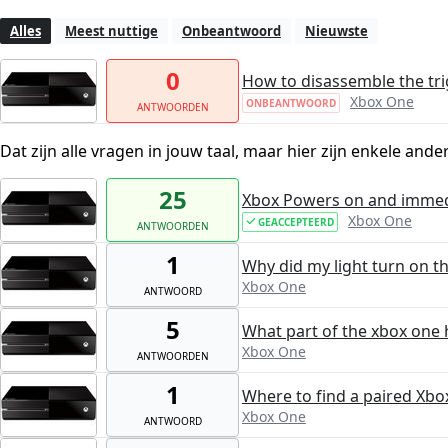
Alles
Meest nuttige
Onbeantwoord
Nieuwste
0
How to disassemble the tri
Xbox One
ONBEANTWOORD
ANTWOORDEN
Dat zijn alle vragen in jouw taal, maar hier zijn enkele ande
25
Xbox Powers on and immed
Xbox One
GEACCEPTEERD
ANTWOORDEN
1
Why did my light turn on t
Xbox One
ANTWOORD
5
What part of the xbox one 
Xbox One
ANTWOORDEN
1
Where to find a paired Xbo
Xbox One
ANTWOORD