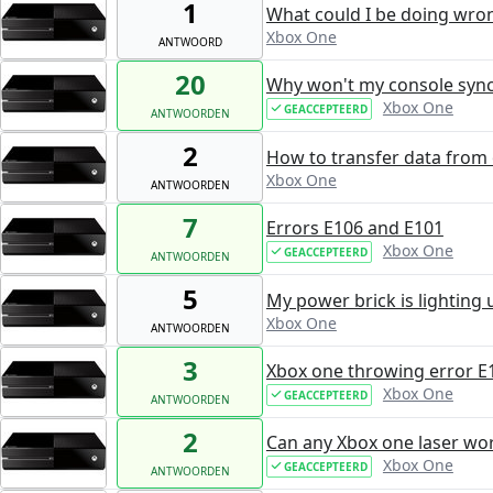
1
What could I be doing wro
Xbox One
ANTWOORD
20
Why won't my console syn
Xbox One
GEACCEPTEERD
ANTWOORDEN
2
How to transfer data from
Xbox One
ANTWOORDEN
7
Errors E106 and E101
Xbox One
GEACCEPTEERD
ANTWOORDEN
5
My power brick is lighting
Xbox One
ANTWOORDEN
3
Xbox one throwing error E
Xbox One
GEACCEPTEERD
ANTWOORDEN
2
Can any Xbox one laser wo
Xbox One
GEACCEPTEERD
ANTWOORDEN