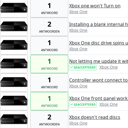
1
Xbox one won't Turn on
Xbox One
ANTWOORD
2
Installing a blank internal 
Xbox One
ANTWOORDEN
1
Xbox One disc drive spins u
Xbox One
ANTWOORD
1
Not letting me update it wi
Xbox One
GEACCEPTEERD
ANTWOORD
1
Controller wont connect to
Xbox One
ANTWOORD
1
Xbox One front panel work
Xbox One
GEACCEPTEERD
ANTWOORD
2
Xbox doesn't read discs
Xbox One
ANTWOORDEN