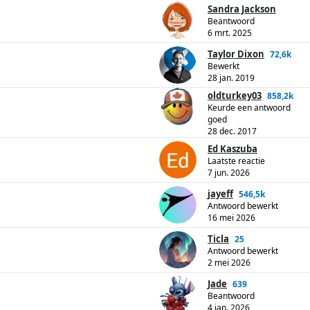
Sandra Jackson
Beantwoord
6 mrt. 2025
Taylor Dixon
72,6k
Bewerkt
28 jan. 2019
oldturkey03
858,2k
Keurde een antwoord
goed
28 dec. 2017
Ed Kaszuba
Laatste reactie
7 jun. 2026
jayeff
546,5k
Antwoord bewerkt
16 mei 2026
Ticla
25
Antwoord bewerkt
2 mei 2026
Jade
639
Beantwoord
4 jan. 2026