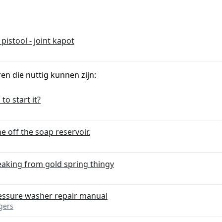
pistool - joint kapot
ren die nuttig kunnen zijn:
to start it?
 off the soap reservoir.
eaking from gold spring thingy
ressure washer repair manual
gers