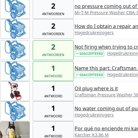
2
no pressure coming out of
Mi-T-M Pressure Washer CBA-
ANTWOORDEN
2
How do I obtain a repair a
Hogedrukreinigers
ANTWOORDEN
2
Not firing when trying to c
Hogedrukreini
GEACCEPTEERD
ANTWOORDEN
1
Name this part: Craftsman
Hogedrukreini
GEACCEPTEERD
ANTWOORD
1
Oil plug where is it
Craftsman Pressure Washer 5
ANTWOORD
1
No water coming out of pu
Hogedrukreinigers
ANTWOORD
1
Por qué no enciende mi ka
Kärcher K3.86 M
ANTWOORD