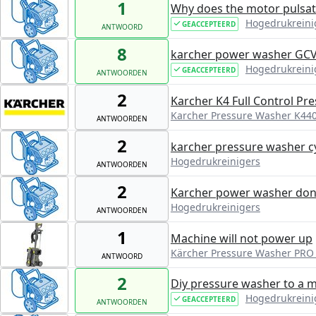
1
Why does the motor pulsate
Hogedrukreini
GEACCEPTEERD
ANTWOORD
8
karcher power washer GCV1
Hogedrukreini
GEACCEPTEERD
ANTWOORDEN
2
Karcher K4 Full Control P
Karcher Pressure Washer K44
ANTWOORDEN
2
karcher pressure washer c
Hogedrukreinigers
ANTWOORDEN
2
Karcher power washer don
Hogedrukreinigers
ANTWOORDEN
1
Machine will not power up
Kärcher Pressure Washer PRO
ANTWOORD
2
Diy pressure washer to a 
Hogedrukreini
GEACCEPTEERD
ANTWOORDEN