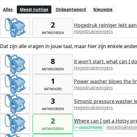
Alles
Meest nuttige
Onbeantwoord
Nieuwste
2
Hogedruk reiniger lekt aan 
Hogedrukreinigers
ANTWOORDEN
Dat zijn alle vragen in jouw taal, maar hier zijn enkele ande
8
it won't start. what can I do 
Hogedrukreinigers
ANTWOORDEN
1
Power washer blows the line
Hogedrukreinigers
ANTWOORD
3
Simoniz pressure washer l
Hogedrukreinigers
ANTWOORDEN
2
Where can I get a Hotsy p
Hogedrukreini
GEACCEPTEERD
ANTWOORDEN