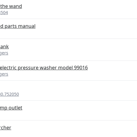
 the wand
3504
nd parts manual
rank
gers
 electric pressure washer model 99016
gers
80.752050
mp outlet
rcher