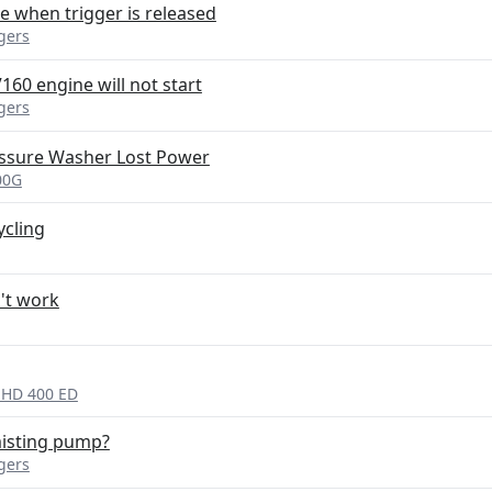
 when trigger is released
gers
60 engine will not start
gers
ressure Washer Lost Power
00G
ycling
't work
 HD 400 ED
misting pump?
gers