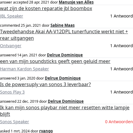
Manusje van Alles
answer accepted
28 apr. 2021
door
wat zijn de kosten reparatie jbl boombox
JBL Speaker
1 Antwoord
Sabine Maas
commented
25 jan. 2021
door
Tweedehandse Akai AA-V12DPL tunerfunctie werkt niet +
rear uitgangen
Ontvanger
1 Antwoord
Delrue Dominique
answered
14 jan. 2021
door
een van mijn soundsticks geeft geen geluid meer
Harman Kardon Speaker
1 Antwoord
Delrue Dominique
answered
3 jan. 2020
door
Is de powersuply van sonos 3 leverbaar?
Sonos Play 3
1 Antwoord
Delrue Dominique
answered
22 dec. 2019
door
Ik kan mijn sonos playbar niet meer resetten witte lampje
blijft
Sonos Speaker
0 Antwoorden
rvango
asked
1 mrt. 2024
door