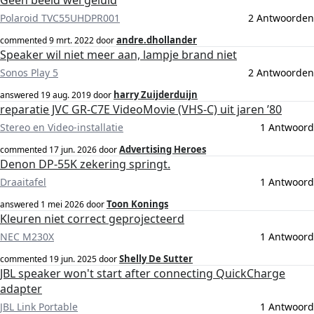
Geen beeld wel geluid
Polaroid TVC55UHDPR001
2 Antwoorden
andre.dhollander
commented
9 mrt. 2022
door
Speaker wil niet meer aan, lampje brand niet
Sonos Play 5
2 Antwoorden
harry Zuijderduijn
answered
19 aug. 2019
door
reparatie JVC GR-C7E VideoMovie (VHS-C) uit jaren ’80
Stereo en Video-installatie
1 Antwoord
Advertising Heroes
commented
17 jun. 2026
door
Denon DP-55K zekering springt.
Draaitafel
1 Antwoord
Toon Konings
answered
1 mei 2026
door
Kleuren niet correct geprojecteerd
NEC M230X
1 Antwoord
Shelly De Sutter
commented
19 jun. 2025
door
JBL speaker won't start after connecting QuickCharge
adapter
JBL Link Portable
1 Antwoord