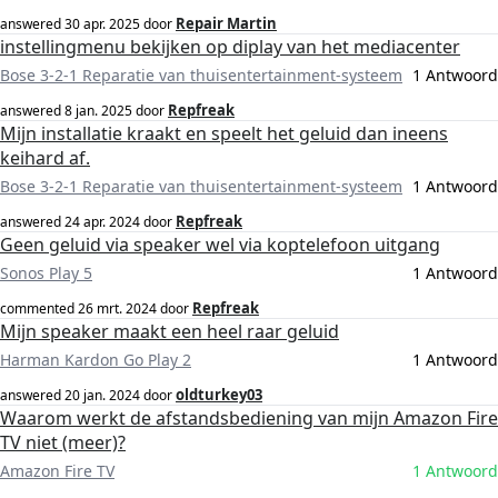
Repair Martin
answered
30 apr. 2025
door
instellingmenu bekijken op diplay van het mediacenter
Bose 3-2-1 Reparatie van thuisentertainment-systeem
1 Antwoord
Repfreak
answered
8 jan. 2025
door
Mijn installatie kraakt en speelt het geluid dan ineens
keihard af.
Bose 3-2-1 Reparatie van thuisentertainment-systeem
1 Antwoord
Repfreak
answered
24 apr. 2024
door
Geen geluid via speaker wel via koptelefoon uitgang
Sonos Play 5
1 Antwoord
Repfreak
commented
26 mrt. 2024
door
Mijn speaker maakt een heel raar geluid
Harman Kardon Go Play 2
1 Antwoord
oldturkey03
answered
20 jan. 2024
door
Waarom werkt de afstandsbediening van mijn Amazon Fire
TV niet (meer)?
Amazon Fire TV
1 Antwoord