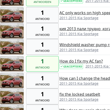
2011-2015 Kia
GEACCEPTEERD
ANTWOORDEN
1
AC only works on high spe
2011-2015 Kia Sportage
ANTWOORD
1
кия 2013 пали трудно ,ког
2011-2015 Kia Sportage
ANTWOORD
1
Windshield washer pump r
2011-2015 Kia Sportage
ANTWOORD
1
How do I fix my AC fan?
2011-2015 Kia
GEACCEPTEERD
ANTWOORD
1
How can I change the head
2011-2015 Kia Sportage
ANTWOORD
1
fix the locked seatbelt
2011-2015 Kia Sportage
ANTWOORD
1