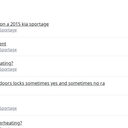
on a 2015 kia sportage
 Sportage
ent
 Sportage
ating?
 Sportage
doors locks sometimes yes and sometimes no ra
 Sportage
verheating?