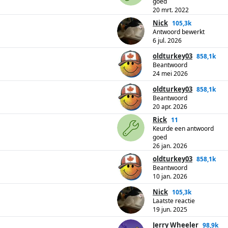
goed
20 mrt. 2022
Nick
105,3k
Antwoord bewerkt
6 jul. 2026
oldturkey03
858,1k
Beantwoord
24 mei 2026
oldturkey03
858,1k
Beantwoord
20 apr. 2026
Rick
11
Keurde een antwoord
goed
26 jan. 2026
oldturkey03
858,1k
Beantwoord
10 jan. 2026
Nick
105,3k
Laatste reactie
19 jun. 2025
Jerry Wheeler
98,9k