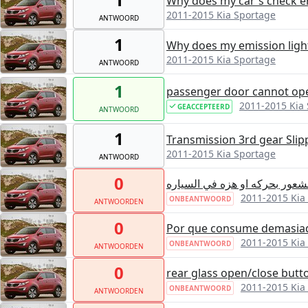
Why does my car's check e
2011-2015 Kia Sportage
ANTWOORD
1
Why does my emission ligh
2011-2015 Kia Sportage
ANTWOORD
1
passenger door cannot op
2011-2015 Kia
GEACCEPTEERD
ANTWOORD
1
Transmission 3rd gear Slip
2011-2015 Kia Sportage
ANTWOORD
0
لشعور بحركه او هزه في السياره
2011-2015 Kia
ONBEANTWOORD
ANTWOORDEN
0
Por que consume demasia
2011-2015 Kia
ONBEANTWOORD
ANTWOORDEN
0
rear glass open/close butt
2011-2015 Kia
ONBEANTWOORD
ANTWOORDEN