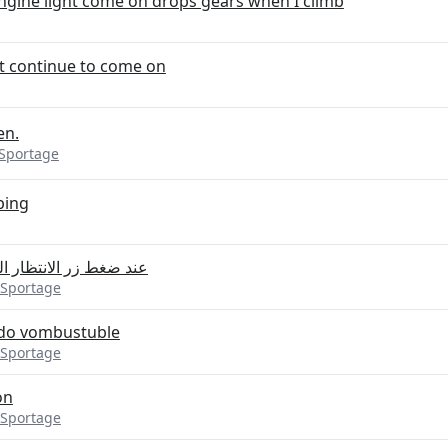
ngine light come on drops gears when I climb
t continue to come on
en.
 Sportage
ping
عند ضغط زر الانتظار ا
 Sportage
do vombustuble
 Sportage
on
 Sportage