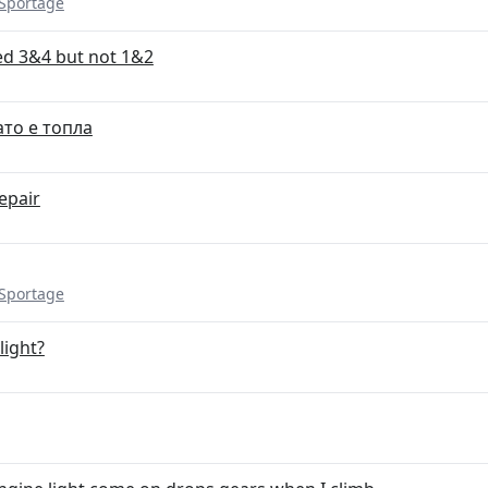
 Sportage
ed 3&4 but not 1&2
ато е топла
epair
 Sportage
light?