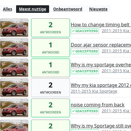
Alles
Meest nuttige
Onbeantwoord
Nieuwste
2
How to change timing belt 
2011-2015 Kia
GEACCEPTEERD
ANTWOORDEN
1
Door ajar sensor replacem
2011-2015 Kia
GEACCEPTEERD
ANTWOORD
1
Why is my sportage overhe
2011-2015 Kia
GEACCEPTEERD
ANTWOORD
2
Why my kia sportage 2012 
2011-2015 Kia Sportage
ANTWOORDEN
2
noise coming from back
2011-2015 Kia
GEACCEPTEERD
ANTWOORDEN
2
Why is my Sportage still o