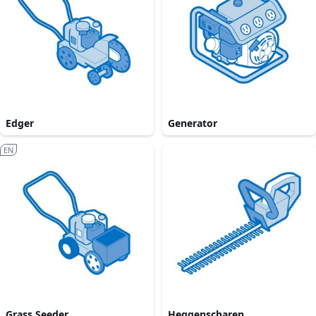
Edger
Generator
EN
Grass Seeder
Heggenscharen