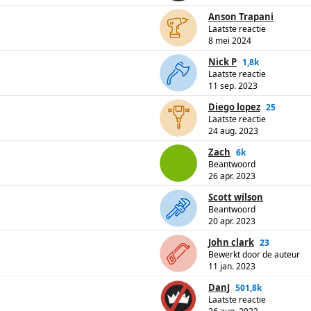
Anson Trapani
Laatste reactie
8 mei 2024
Nick P
1,8k
Laatste reactie
11 sep. 2023
Diego lopez
25
Laatste reactie
24 aug. 2023
Zach
6k
Beantwoord
26 apr. 2023
Scott wilson
Beantwoord
20 apr. 2023
John clark
23
Bewerkt door de auteur
11 jan. 2023
DanJ
501,8k
Laatste reactie