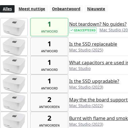
Alles
Meest nuttige
Onbeantwoord
Nieuwste
1
Not teardown? No guides?
Mac Studio (20
GEACCEPTEERD
ANTWOORD
1
Is the SSD replaceable
Mac Studio (2025)
ANTWOORD
1
What capacitors are used i
Mac Studio
ANTWOORD
1
Is the SSD upgradable?
Mac Studio (2023)
ANTWOORD
2
May the the board support
Mac Studio (2022)
ANTWOORDEN
2
Burnt with flame and smo
Mac Studio (2023)
ANTWOORDEN