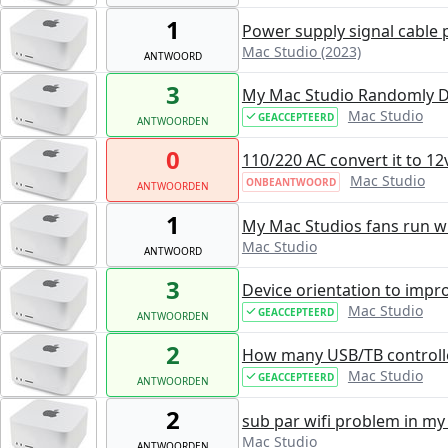
1
Power supply signal cable 
Mac Studio (2023)
ANTWOORD
3
My Mac Studio Randomly Dr
Mac Studio
GEACCEPTEERD
ANTWOORDEN
0
110/220 AC convert it to 12
Mac Studio
ONBEANTWOORD
ANTWOORDEN
1
My Mac Studios fans run wh
Mac Studio
ANTWOORD
3
Device orientation to impro
Mac Studio
GEACCEPTEERD
ANTWOORDEN
2
How many USB/TB controll
Mac Studio
GEACCEPTEERD
ANTWOORDEN
2
sub par wifi problem in my
Mac Studio
ANTWOORDEN