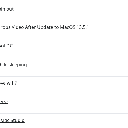
pin out
ops Video After Update to MacOS 13.5.1
vol DC
ile sleeping
ve wifi?
ers?
 Mac Studio