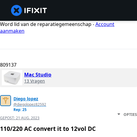
Word lid van de reparatiegemeenschap -
Account
aanmaken
809137
Mac Studio
13 Vragen
Diego lopez
@diegolopez82592
Rep: 25
OPTIES
GEPOST:
21 AUG. 2023
110/220 AC convert it to 12vol DC