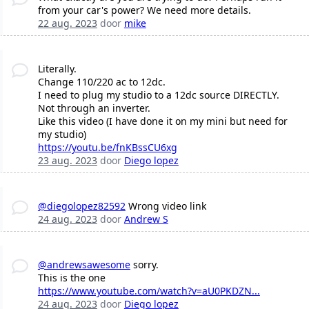
from your car's power? We need more details.
22 aug. 2023
door
mike
Literally.
Change 110/220 ac to 12dc.
I need to plug my studio to a 12dc source DIRECTLY.
Not through an inverter.
Like this video (I have done it on my mini but need for
my studio)
https://youtu.be/fnKBssCU6xg
23 aug. 2023
door
Diego lopez
@diegolopez82592
Wrong video link
24 aug. 2023
door
Andrew S
@andrewsawesome
sorry.
This is the one
https://www.youtube.com/watch?v=aU0PKDZN...
24 aug. 2023
door
Diego lopez