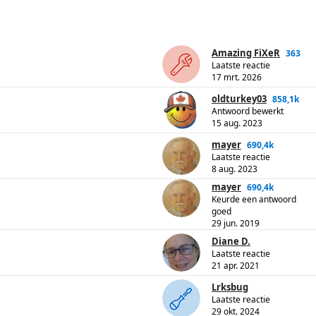
Amazing FiXeR
363
Laatste reactie
17 mrt. 2026
oldturkey03
858,1k
Antwoord bewerkt
15 aug. 2023
mayer
690,4k
Laatste reactie
8 aug. 2023
mayer
690,4k
Keurde een antwoord
goed
29 jun. 2019
Diane D.
Laatste reactie
21 apr. 2021
Lrksbug
Laatste reactie
29 okt. 2024