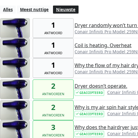
Alles
Meest nuttige
Nieuwste
1
Dryer randomly won’t turn
Conair Infiniti Pro Model 259N
ANTWOORD
1
Coil is heating. Overheat
Conair Infiniti Pro Model 259N
ANTWOORD
1
Why the flow of my hair dry
Conair Infiniti Pro Model 259N
ANTWOORD
2
Dryer doesn’t operate.
Conair Infinit
GEACCEPTEERD
ANTWOORDEN
2
Why is my air spin hair sty
Conair Infinit
GEACCEPTEERD
ANTWOORDEN
3
Why does the hairdryer jus
Conair Infinit
GEACCEPTEERD
ANTWOORDEN