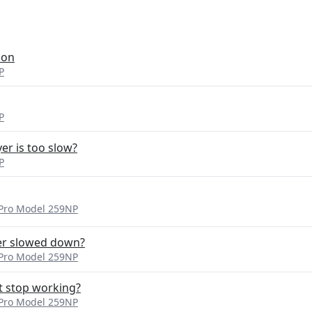
 on
P
P
er is too slow?
P
i Pro Model 259NP
ler slowed down?
i Pro Model 259NP
t stop working?
i Pro Model 259NP