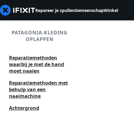
Repareer je spullen
Gemeenschap
Winkel
PATAGONIA-KLEDING
OPLAPPEN
Reparatiemethoden
waarbij je met de hand
moet naaien
Reparatiemethoden met
behulp van een
naaimachine
Achtergrond