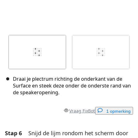
Draai je plectrum richting de onderkant van de
Surface en steek deze onder de onderste rand van
de speakeropening.
Vraag FixBot
1 opmerking
Stap 6
Snijd de lijm rondom het scherm door
Voeg een opmerking toe