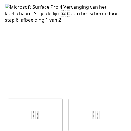
Voeg opmerking toe
Annuleren
Plaats opmerking