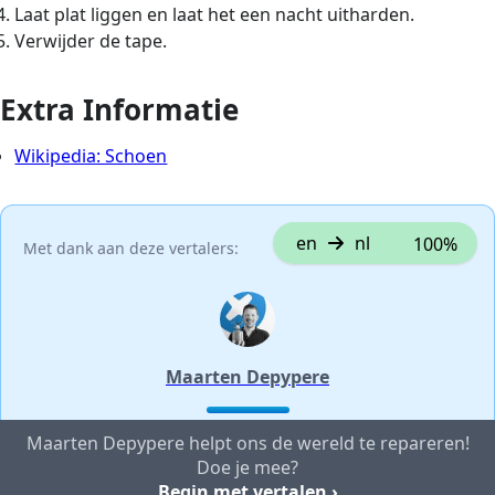
Laat plat liggen en laat het een nacht uitharden.
Verwijder de tape.
Extra Informatie
Wikipedia: Schoen
en
nl
100%
Met dank aan deze vertalers:
Maarten Depypere
Maarten Depypere helpt ons de wereld te repareren!
Doe je mee?
Begin met vertalen ›