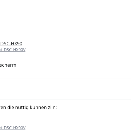
y DSC-HX90
ot DSC-HX90V
p scherm
ren die nuttig kunnen zijn:
ot DSC-HX90V