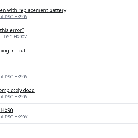
en with replacement battery
ot DSC-HX90V
this error?
ot DSC-HX90V
ing in -out
ot DSC-HX90V
Completely dead
ot DSC-HX90V
 HX90
ot DSC-HX90V