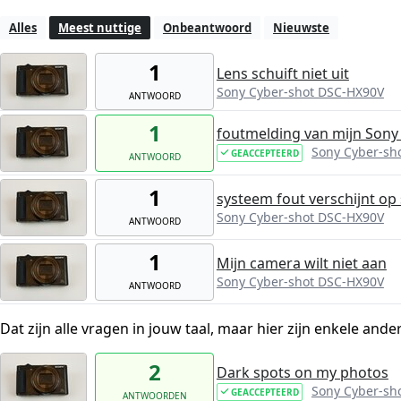
Alles
Meest nuttige
Onbeantwoord
Nieuwste
1
Lens schuift niet uit
Sony Cyber-shot DSC-HX90V
ANTWOORD
1
foutmelding van mijn Son
Sony Cyber-sh
GEACCEPTEERD
ANTWOORD
1
systeem fout verschijnt o
Sony Cyber-shot DSC-HX90V
ANTWOORD
1
Mijn camera wilt niet aan
Sony Cyber-shot DSC-HX90V
ANTWOORD
Dat zijn alle vragen in jouw taal, maar hier zijn enkele ande
2
Dark spots on my photos
Sony Cyber-sh
GEACCEPTEERD
ANTWOORDEN