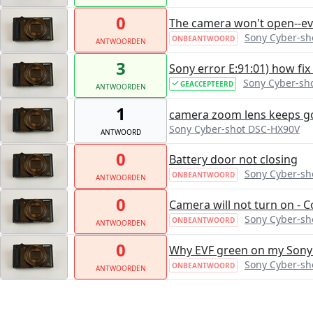
0
The camera won't open--ev
Sony Cyber-sh
ONBEANTWOORD
ANTWOORDEN
3
Sony error E:91:01) how fix 
Sony Cyber-sh
GEACCEPTEERD
ANTWOORDEN
1
camera zoom lens keeps go
Sony Cyber-shot DSC-HX90V
ANTWOORD
0
Battery door not closing
Sony Cyber-sh
ONBEANTWOORD
ANTWOORDEN
0
Camera will not turn on - 
Sony Cyber-sh
ONBEANTWOORD
ANTWOORDEN
0
Why EVF green on my Sony
Sony Cyber-sh
ONBEANTWOORD
ANTWOORDEN