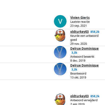
Vivien Gierts
Laatste reactie
23 sep. 2021
oldturkey03
858,2k
Keurde een antwoord
goed
29 nov. 2020
Delrue Dominique
3,3k
Antwoord bewerkt
8 dec. 2019
Delrue Dominique
3,3k
Beantwoord
13 okt. 2019
oldturkey03
858,2k
Antwoord verwijderd
7 apr. 2019