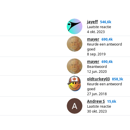
jayeff
546,6k
Laatste reactie
4 okt. 2023
mayer
690,4k
Keurde een antwoord
goed
8 sep. 2019
mayer
690,4k
Beantwoord
12 jun. 2020
oldturkey03
858,3k
Keurde een antwoord
goed
27 jun. 2018
Andrew S
15,6k
Laatste reactie
30 okt. 2023