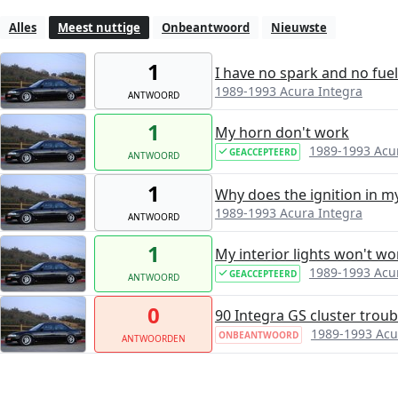
Alles
Meest nuttige
Onbeantwoord
Nieuwste
1
I have no spark and no fu
1989-1993 Acura Integra
ANTWOORD
1
My horn don't work
1989-1993 Acu
GEACCEPTEERD
ANTWOORD
1
Why does the ignition in my
1989-1993 Acura Integra
ANTWOORD
1
My interior lights won't wo
1989-1993 Acu
GEACCEPTEERD
ANTWOORD
0
90 Integra GS cluster trou
1989-1993 Acu
ONBEANTWOORD
ANTWOORDEN