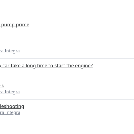
el pump prime
ra Integra
 car take a long time to start the engine?
rk
ra Integra
bleshooting
ra Integra