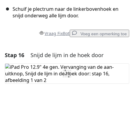
Schuif je plectrum naar de linkerbovenhoek en
snijd onderweg alle lijm door.
Vraag FixBot
Voeg een opmerking toe
Stap 16
Snijd de lijm in de hoek door
Voeg een opmerking toe
Voeg opmerking toe
Annuleren
Plaats opmerking