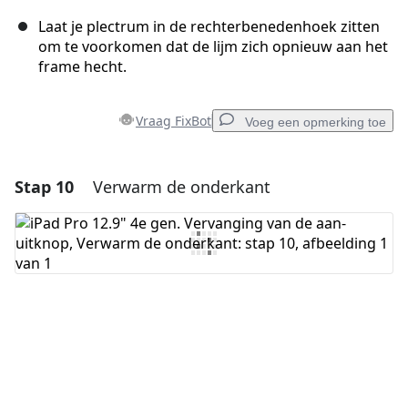
Laat je plectrum in de rechterbenedenhoek zitten
om te voorkomen dat de lijm zich opnieuw aan het
frame hecht.
Vraag FixBot
Voeg een opmerking toe
Stap 10
Verwarm de onderkant
Voeg een opmerking toe
Voeg opmerking toe
Annuleren
Plaats opmerking