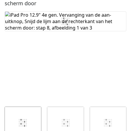
scherm door
Voeg opmerking toe
Annuleren
Plaats opmerking