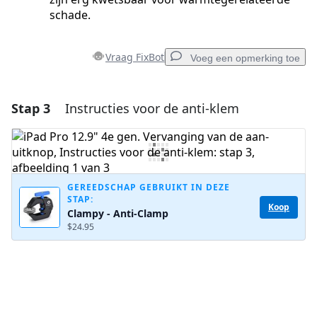
schade.
Vraag FixBot
Voeg een opmerking toe
Stap 3
Instructies voor de anti-klem
Voeg een opmerking toe
Voeg opmerking toe
GEREEDSCHAP GEBRUIKT IN DEZE
STAP:
Annuleren
Plaats opmerking
Koop
Clampy - Anti-Clamp
$24.95