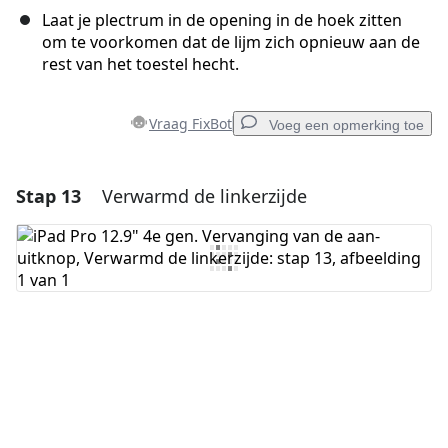
Laat je plectrum in de opening in de hoek zitten
om te voorkomen dat de lijm zich opnieuw aan de
rest van het toestel hecht.
Vraag FixBot
Voeg een opmerking toe
Stap 13
Verwarmd de linkerzijde
Voeg een opmerking toe
Voeg opmerking toe
Annuleren
Plaats opmerking