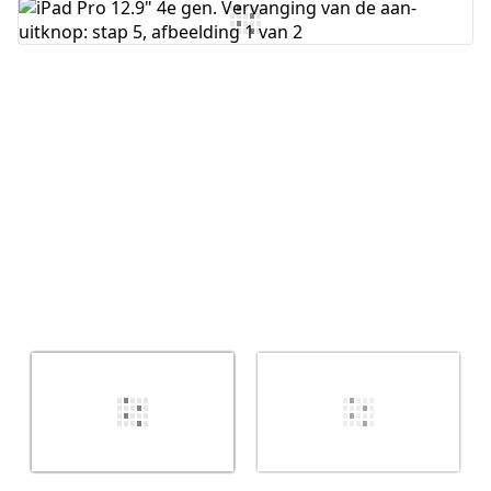
Voeg opmerking toe
Annuleren
Plaats opmerking