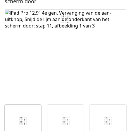
scherm door
Voeg opmerking toe
Annuleren
Plaats opmerking