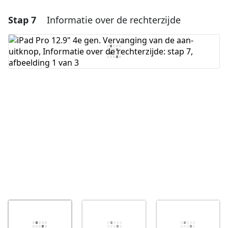
Stap 7
Informatie over de rechterzijde
Voeg een opmerking toe
Voeg opmerking toe
Annuleren
Plaats opmerking