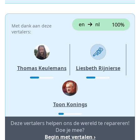
en
nl
100%
Met dank aan deze
vertalers:
Thomas Keulemans
Liesbeth Rijnierse
Toon Konings
Deze vertalers helpen ons de wereld te repareren!
Doe je mee?
Begin met vertalen ›