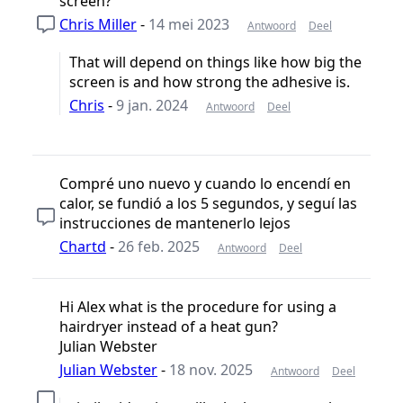
screen?
Chris Miller
-
14 mei 2023
Antwoord
Deel
That will depend on things like how big the
screen is and how strong the adhesive is.
Chris
-
9 jan. 2024
Antwoord
Deel
Compré uno nuevo y cuando lo encendí en
calor, se fundió a los 5 segundos, y seguí las
instrucciones de mantenerlo lejos
Chartd
-
26 feb. 2025
Antwoord
Deel
Hi Alex what is the procedure for using a
hairdryer instead of a heat gun?
Julian Webster
Julian Webster
-
18 nov. 2025
Antwoord
Deel