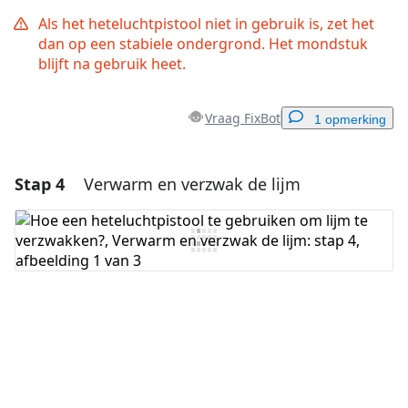
Als het heteluchtpistool niet in gebruik is, zet het
dan op een stabiele ondergrond. Het mondstuk
blijft na gebruik heet.
Vraag FixBot
1 opmerking
Stap 4
Verwarm en verzwak de lijm
Voeg een opmerking toe
Voeg opmerking toe
Annuleren
Plaats opmerking