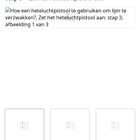
Voeg opmerking toe
Annuleren
Plaats opmerking