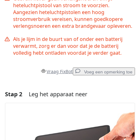
heteluchtpistool van stroom te voorzien.
Aangezien heteluchtpistolen een hoog
stroomverbruik vereisen, kunnen goedkopere
verlengsnoeren een extra brandgevaar opleveren.
Als je lijm in de buurt van of onder een batterij
verwarmt, zorg er dan voor dat je de batterij
volledig hebt ontladen voordat je verder gaat.
Vraag FixBot
Voeg een opmerking toe
Stap 2
Leg het apparaat neer
Voeg een opmerking toe
Voeg opmerking toe
Annuleren
Plaats opmerking