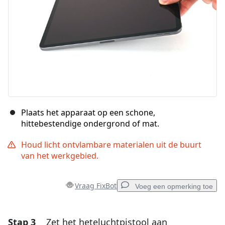
Plaats het apparaat op een schone,
hittebestendige ondergrond of mat.
Houd licht ontvlambare materialen uit de buurt
van het werkgebied.
Vraag FixBot
Voeg een opmerking toe
Stap 3
Zet het heteluchtpistool aan
Voeg een opmerking toe