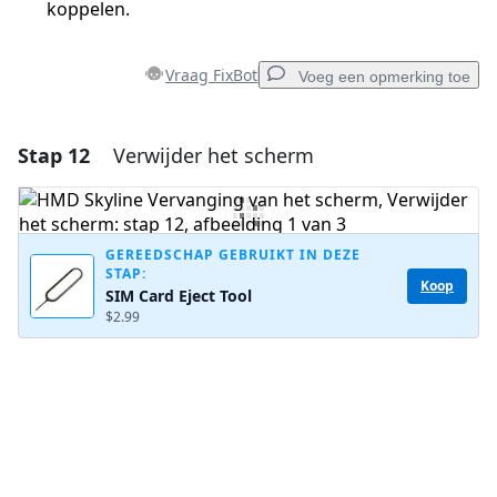
koppelen.
Vraag FixBot
Voeg een opmerking toe
Stap 12
Verwijder het scherm
Voeg een opmerking toe
Voeg opmerking toe
GEREEDSCHAP GEBRUIKT IN DEZE
STAP:
Koop
SIM Card Eject Tool
Annuleren
Plaats opmerking
$2.99