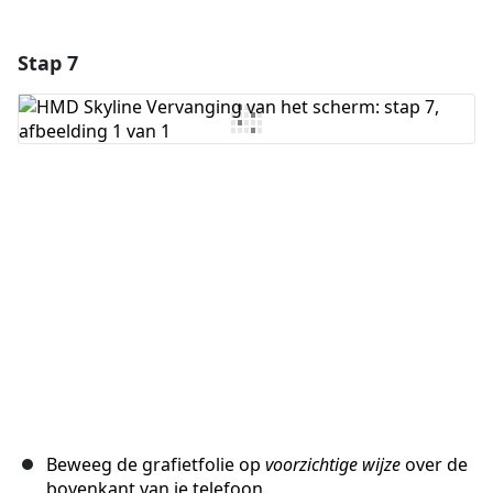
Stap 7
Voeg een opmerking toe
Voeg opmerking toe
Annuleren
Plaats opmerking
Beweeg de grafietfolie op
voorzichtige wijze
over de
bovenkant van je telefoon.