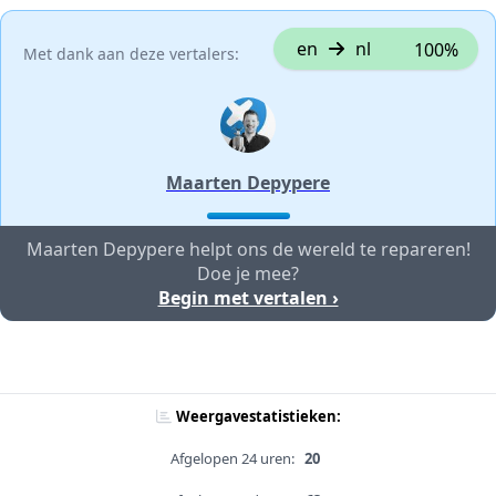
en
nl
100%
Met dank aan deze vertalers:
Maarten Depypere
Maarten Depypere helpt ons de wereld te repareren!
Doe je mee?
Begin met vertalen ›
Weergavestatistieken:
Afgelopen 24 uren:
20