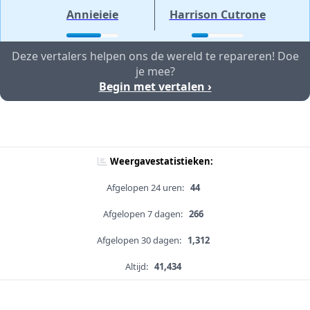
Annieieie
Harrison Cutrone
Deze vertalers helpen ons de wereld te repareren! Doe
je mee?
Begin met vertalen ›
Weergavestatistieken:
Afgelopen 24 uren:
44
Afgelopen 7 dagen:
266
Afgelopen 30 dagen:
1,312
Altijd:
41,434