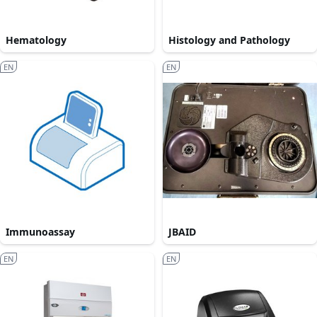
Hematology
Histology and Pathology
EN
EN
Immunoassay
JBAID
EN
EN