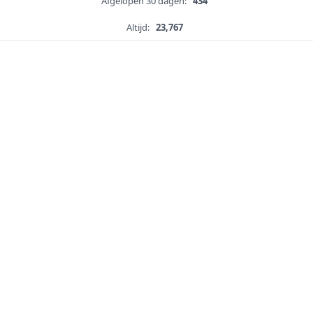
Afgelopen 30 dagen:
434
Altijd:
23,767