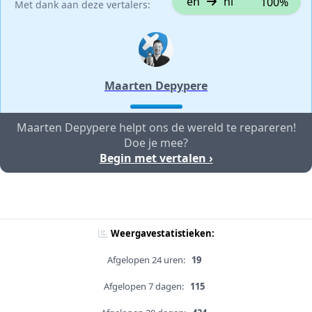
en
nl
100%
Met dank aan deze vertalers:
Maarten Depypere
Maarten Depypere helpt ons de wereld te repareren!
Doe je mee?
Begin met vertalen ›
Weergavestatistieken:
Afgelopen 24 uren:
19
Afgelopen 7 dagen:
115