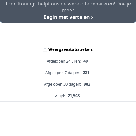
Toon Konings helpt ons de wereld te repareren! Doe je
mee?
Begin met vertalen ›
Weergavestatistieken:
Afgelopen 24 uren:
40
Afgelopen 7 dagen:
221
Afgelopen 30 dagen:
982
Altijd:
21,508