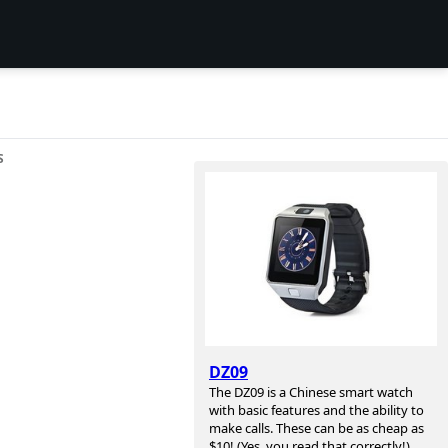
S
DZ09
The DZ09 is a Chinese smart watch
with basic features and the ability to
make calls. These can be as cheap as
$10! (Yes, you read that correctly!)