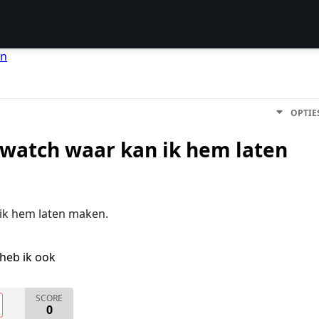
en
OPTIE
twatch waar kan ik hem laten
ik hem laten maken.
heb ik ook
SCORE
0