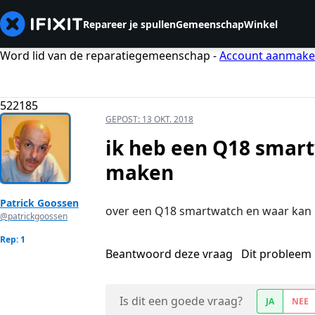
Repareer je spullen
Gemeenschap
Winkel
Word lid van de reparatiegemeenschap -
Account aanmak
522185
GEPOST:
13 OKT. 2018
ik heb een Q18 smar
maken
Patrick Goossen
over een Q18 smartwatch en waar kan 
@patrickgoossen
Rep: 1
Beantwoord deze vraag
Dit probleem 
Is dit een goede vraag?
JA
NEE