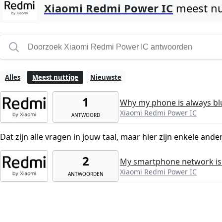
Xiaomi Redmi Power IC
meest nu
Alles
Meest nuttige
Nieuwste
1
Why my phone is always bl
Xiaomi Redmi Power IC
ANTWOORD
Dat zijn alle vragen in jouw taal, maar hier zijn enkele ande
2
My smartphone network is
Xiaomi Redmi Power IC
ANTWOORDEN