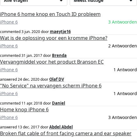
Alle vragen
Meest nuttige
iPhone 6 home knop en Touch ID probleem
iPhone 6
3 Antwoorden
maeytje16
commented
3 jun. 2020
door
Wat is de oplossing voor een kromme iPhone?
iPhone 6
2 Antwoorden
Brenda
commented
31 jan. 2017
door
Vervangmiddel voor het product Branson EC
iPhone 6
1 Antwoord
Olaf DV
answered
24 dec. 2020
door
"No Service" na vervangen scherm iPhone 6
iPhone 6
1 Antwoord
Daniel
commented
11 apr. 2018
door
Home knop iPhone 6
iPhone 6
3 Antwoorden
Abdel Abdel
answered
13 dec. 2017
door
Broken flat cable of front facing camera and ear speaker