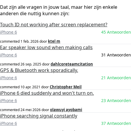
Dat zijn alle vragen in jouw taal, maar hier zijn enkele
anderen die nuttig kunnen zijn:
Touch ID not working after screen replacement?
iPhone 6
45 Antwoorden
ktel m
commented
1 feb. 2026
door
Ear speaker low sound when making calls
iPhone 6
31 Antwoorden
dahlcoreteamcitation
commented
26 sep. 2025
door
GPS & Bluetooth work sporadically.
iPhone 6
21 Antwoorden
Christopher Meil
commented
10 apr. 2021
door
iPhone 6 died suddenly and won't turn on.
iPhone 6
23 Antwoorden
olawuyi ayobami
commented
24 mei 2026
door
iPhone searching signal constantly
iPhone 6
37 Antwoorden