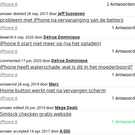
iPhone 6
2 Antwoorden
Jeff Suovanen
answer deleted
28 sep. 2017
door
probleem met iPhone na vervananging van de betterij
iPhone 6
1 Antwoord
Delrue Dominique
bewerkt
6 sep. 2020
door
iPhone 6 start niet meer op (na het opladen)
iPhone 6
1 Antwoord
Delrue Dominique
commented
17 jun. 2020
door
iPhone heeft waterschade, wat is dit in het moederboord?
iPhone 6
1 Antwoord
Marc
answered
28 aug. 2019
door
Home button werkt niet na vervangen scherm
iPhone 6
1 Antwoord
Mega Dealz
answer edited
26 jun. 2019
door
Simlock checken gratis website
iPhone 6
1 Antwoord
A GIG
answer accepted
14 apr. 2017
door