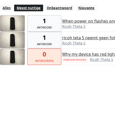
Alles
Meest nuttige
Onbeantwoord
Nieuwste
1
When power on flashes once
Ricoh Theta S
ANTWOORD
1
ricoh teta S neemt geen fo
Ricoh Theta S
ANTWOORD
0
Why my device has red ligh
Ricoh Theta S
ONBEANTWOORD
ANTWOORDEN