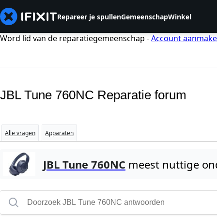
Repareer je spullen
Gemeenschap
Winkel
Word lid van de reparatiegemeenschap -
Account aanmak
JBL Tune 760NC Reparatie forum
Alle vragen
Apparaten
JBL Tune 760NC
meest nuttige o