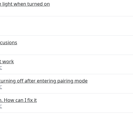
 light when turned on
cusions
t work
C
urning off after entering pairing mode
C
 How can I fix it
C