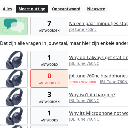
Alles
Meest nuttige
Onbeantwoord
Nieuwste
7
Na een paar minuutjes stop
jbl tune 760nc
ANTWOORDEN
Dat zijn alle vragen in jouw taal, maar hier zijn enkele ande
1
Why do I always get static
JBL Tune 760NC
ANTWOORD
0
jbl tune 760nc headphones
JBL Tune 760N
ONBEANTWOORD
ANTWOORDEN
3
Why isn't it charging?
JBL Tune 760NC
ANTWOORDEN
1
Why its Microphone not w
JBL Tune 760NC
ANTWOORD