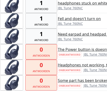
1
headphones stuck on white
JBL Tune 760NC
ANTWOORD
1
Fell and doesn't turn on
JBL Tune 760NC
ANTWOORD
1
Need earpad and headpad 
JBL Tune 760NC
ANTWOORD
0
The Power button is doesn
JBL Tune 760N
ONBEANTWOORD
ANTWOORDEN
0
Headphones not working, t
JBL Tune 760N
ONBEANTWOORD
ANTWOORDEN
0
Some part has been broken.
JBL Tune 760N
ONBEANTWOORD
ANTWOORDEN