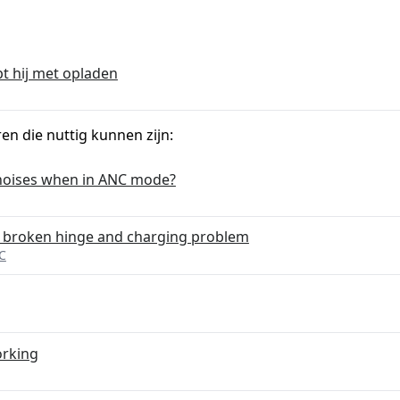
t hij met opladen
ren die nuttig kunnen zijn:
 noises when in ANC mode?
 broken hinge and charging problem
C
orking