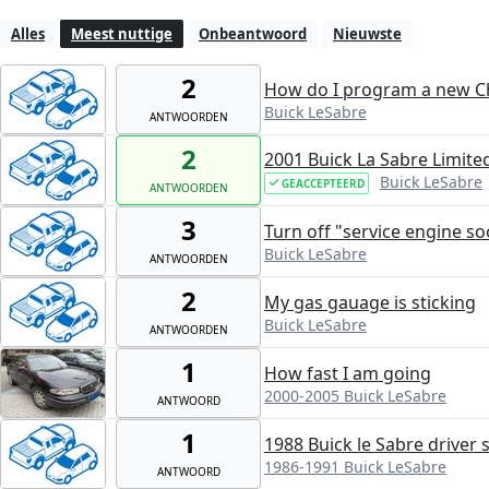
Alles
Meest nuttige
Onbeantwoord
Nieuwste
2
How do I program a new Ch
Buick LeSabre
ANTWOORDEN
2
2001 Buick La Sabre Limite
Buick LeSabre
GEACCEPTEERD
ANTWOORDEN
3
Turn off "service engine so
Buick LeSabre
ANTWOORDEN
2
My gas gauage is sticking
Buick LeSabre
ANTWOORDEN
1
How fast I am going
2000-2005 Buick LeSabre
ANTWOORD
1
1988 Buick le Sabre driver
1986-1991 Buick LeSabre
ANTWOORD