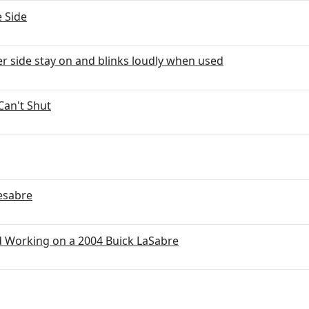
 Side
r side stay on and blinks loudly when used
Can't Shut
esabre
 Working on a 2004 Buick LaSabre