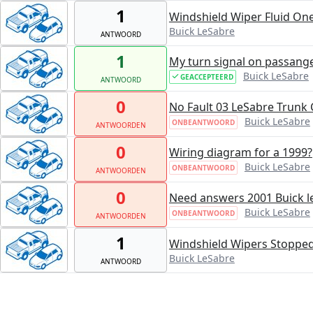
1
Windshield Wiper Fluid One
Buick LeSabre
ANTWOORD
1
My turn signal on passange
Buick LeSabre
GEACCEPTEERD
ANTWOORD
0
No Fault 03 LeSabre Trunk 
Buick LeSabre
ONBEANTWOORD
ANTWOORDEN
0
Wiring diagram for a 1999?
Buick LeSabre
ONBEANTWOORD
ANTWOORDEN
0
Need answers 2001 Buick l
Buick LeSabre
ONBEANTWOORD
ANTWOORDEN
1
Windshield Wipers Stopped
Buick LeSabre
ANTWOORD