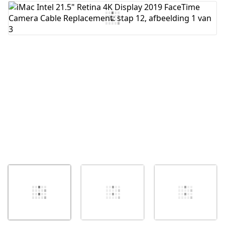
Voeg opmerking toe
Annuleren
Plaats opmerking