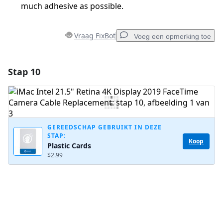
much adhesive as possible.
Vraag FixBot
Voeg een opmerking toe
Stap 10
Voeg een opmerking toe
Voeg opmerking toe
GEREEDSCHAP GEBRUIKT IN DEZE
STAP:
Annuleren
Plaats opmerking
Koop
Plastic Cards
$2.99