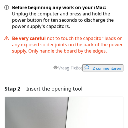
Before beginning any work on your iMac:
Unplug the computer and press and hold the
power button for ten seconds to discharge the
power supply's capacitors.
Be very careful
not to touch the capacitor leads or
any exposed solder joints on the back of the power
supply. Only handle the board by the edges.
Vraag FixBot
2 commentaren
Stap 2
Insert the opening tool
Voeg een opmerking toe
Voeg opmerking toe
Annuleren
Plaats opmerking