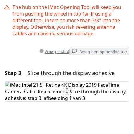
The hub on the iMac Opening Tool will keep you
from pushing the wheel in too far. If using a
different tool, insert no more than 3/8" into the
display. Otherwise, you risk severing antenna
cables and causing serious damage.
Vraag FixBot
Voeg een opmerking toe
Stap 3
Slice through the display adhesive
Voeg een opmerking toe
Voeg opmerking toe
Annuleren
Plaats opmerking