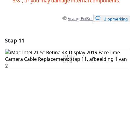
3/8", or you may damage internal components.
Vraag FixBot
1 opmerking
Stap 11
Voeg een opmerking toe
Voeg opmerking toe
Annuleren
Plaats opmerking