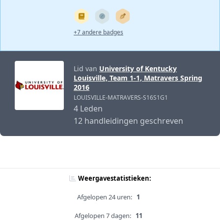
+7 andere badges
Lid van
University of Kentucky
Louisville, Team 1-1, Matravers Spring
2016
LOUISVILLE-MATRAVERS-S16S1G1
4 Leden
12 handleidingen geschreven
Weergavestatistieken:
Afgelopen 24 uren:
1
Afgelopen 7 dagen:
11