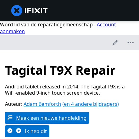
Word lid van de reparatiegemeenschap -
Account
aanmaken
Tagital T9X Repair
Android tablet released in 2014. The Tagital T9X is a
WiFi-enabled 9-inch touch screen device.
Auteur:
Adam Bamforth
(en 4 andere bijdragers)
Maak een nieuwe handleiding
Ik heb dit