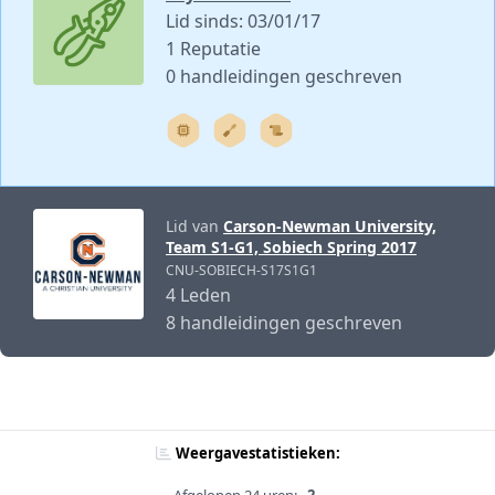
Lid sinds: 03/01/17
1 Reputatie
0 handleidingen geschreven
Lid van
Carson-Newman University,
Team S1-G1, Sobiech Spring 2017
CNU-SOBIECH-S17S1G1
4 Leden
8 handleidingen geschreven
Weergavestatistieken: