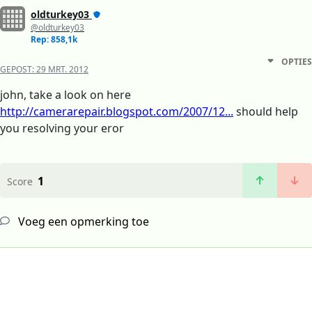
oldturkey03
@oldturkey03
Rep: 858,1k
OPTIES
GEPOST:
29 MRT. 2012
john, take a look on here
http://camerarepair.blogspot.com/2007/12...
should help
you resolving your eror
1
Score
Voeg een opmerking toe