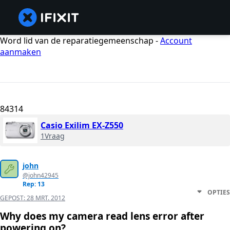
Word lid van de reparatiegemeenschap -
Account
aanmaken
84314
Casio Exilim EX-Z550
1Vraag
john
@john42945
Rep: 13
OPTIES
GEPOST:
28 MRT. 2012
Why does my camera read lens error after
powering on?