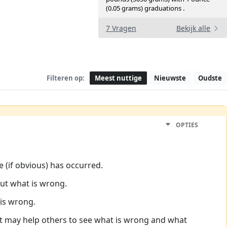
(0.05 grams) graduations .
7 Vragen
Bekijk alle
Filteren op:
Meest nuttige
Nieuwste
Oudste
OPTIES
e (if obvious) has occurred.
out what is wrong.
 is wrong.
 it may help others to see what is wrong and what