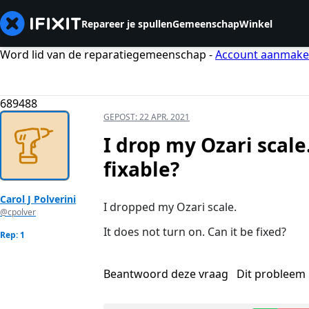
Repareer je spullen
Gemeenschap
Winkel
Word lid van de reparatiegemeenschap -
Account aanmak
689488
GEPOST:
22 APR. 2021
I drop my Ozari scale.
fixable?
Carol J Polverini
I dropped my Ozari scale.
@cpolver
It does not turn on. Can it be fixed?
Rep: 1
Beantwoord deze vraag
Dit probleem 