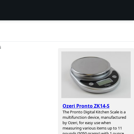
S
Ozeri Pronto ZK14-S
The Pronto Digital Kitchen Scale is a
multifunction device, manufactured
by Ozeri, for easy use when
measuring various items up to 11
pounds (5050 grams) with 1 ounce