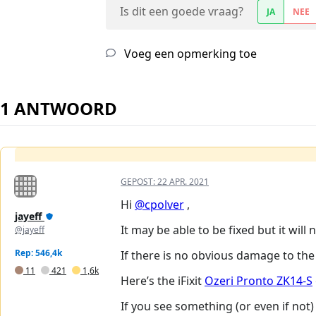
Is dit een goede vraag?
JA
NEE
Voeg een opmerking toe
1 ANTWOORD
GEPOST:
22 APR. 2021
Hi
@cpolver
,
jayeff
It may be able to be fixed but it wil
@jayeff
Rep: 546,4k
If there is no obvious damage to the
11
421
1,6k
Here’s the iFixit
Ozeri Pronto ZK14-S
If you see something (or even if not