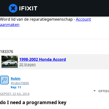
Word lid van de reparatiegemeenschap -
Account
aanmaken
183376
1998-2002 Honda Accord
20 Vragen
Robin
@robin79896
Rep: 11
OPTIES
GEPOST:
22 JUL. 2014
do I need a programmed key