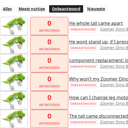
Alles
Meest nuttige
Onbeantwoord
Nieuwste
0
He whole tail came apart
Zoomer Dino 
ONBEANTWOORD
ANTWOORDEN
0
He wont stand up, if I pre
Zoomer Dino 
ONBEANTWOORD
ANTWOORDEN
0
component replacement: l
Zoomer Dino 
ONBEANTWOORD
ANTWOORDEN
0
Why won’t my Zoomer Dino
Zoomer Dino 
ONBEANTWOORD
ANTWOORDEN
0
How can I change leg moto
Zoomer Dino 
ONBEANTWOORD
ANTWOORDEN
0
The tail came disconnected
Zoomer Dino 
ONBEANTWOORD
ANTWOORDEN