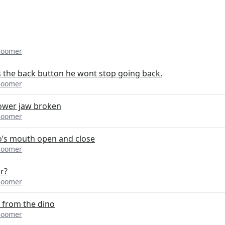
Boomer
ss the back button he wont stop going back.
Boomer
ower jaw broken
Boomer
’s mouth open and close
Boomer
r?
Boomer
 from the dino
Boomer