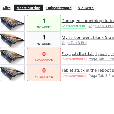
Alles
Meest nuttige
Onbeantwoord
Nieuwste
1
Damaged something during
Yoga Tab 3 Pro
GEACCEPTEERD
ANTWOORD
1
My screen went blank (no 
Yoga Tab 3 Pro
ANTWOORD
0
حرارة محول الطاقة الخاص بي ؟
Yoga Tab 3 Pro
ONBEANTWOORD
ANTWOORDEN
0
Tablet stuck in the reboot 
Yoga Tab 3 Pro
ONBEANTWOORD
ANTWOORDEN