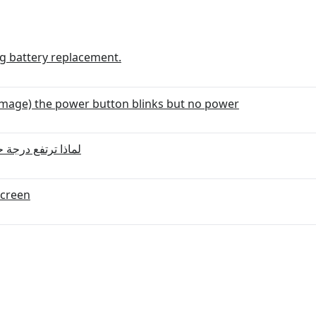
 battery replacement.
image) the power button blinks but no power
لماذا ترتفع درجة 
screen