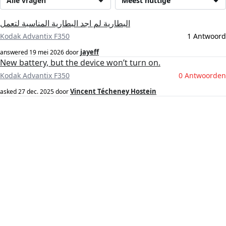
Alle vragen
Meest nuttige
البطارية لم اجد البطارية المناسبة لتعمل
Kodak Advantix F350
1 Antwoord
jayeff
answered
19 mei 2026
door
New battery, but the device won’t turn on.
Kodak Advantix F350
0 Antwoorden
Vincent Técheney Hostein
asked
27 dec. 2025
door