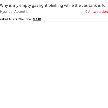
Why is my empty gas light blinking while the cas tank is full
Hyundai Accent L
0 Antwoorden
d.s.m
asked
16 apr. 2026
door