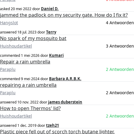
Daniel D.
asked
20 mei 2022
door
jammed the padlock on my security gate. How do I fix it?
Hangslot
4 Antwoorden
Terry
answered
18 jul. 2023
door
No spark of my mosquito bat
Huishoudartikel
3 Antwoorden
Kumari
commented
1 mei 2026
door
Repair a rain umbrella
Paraplu
2 Antwoorden
Barbara A.R.B.K.
commented
9 mei 2024
door
repairing a rain umbrella
Paraplu
2 Antwoorden
james duberstein
answered
10 nov. 2022
door
How to open Thermos' lid?
Huishoudartikel
2 Antwoorden
tzeh21
answered
1 dec. 2019
door
Plastic piece fell out of scorch torch butane lighter.