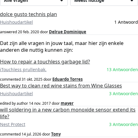
Alle vragen
Meest nuttige
dolce gusto technis plan
Huishoudartikel
1 Antwoord
Delrue Dominique
answered
20 feb. 2020
door
Dat zijn alle vragen in jouw taal, maar hier zijn enkele
anderen die nuttig kunnen zijn:
How to repair a touchless garbage lid?
iTouchless prullenbak.
13 Antwoorden
Eduardo Torres
commented
31 okt. 2025
door
Best way to clean red wine stains from Wine Glasses
Huishoudartikel
3 Antwoorden
mayer
edited by author
14 nov. 2017
door
will soldering in a new carbon monoxide sensor extend its
life?
Nest Protect
3 Antwoorden
Tony
commented
14 jul. 2026
door