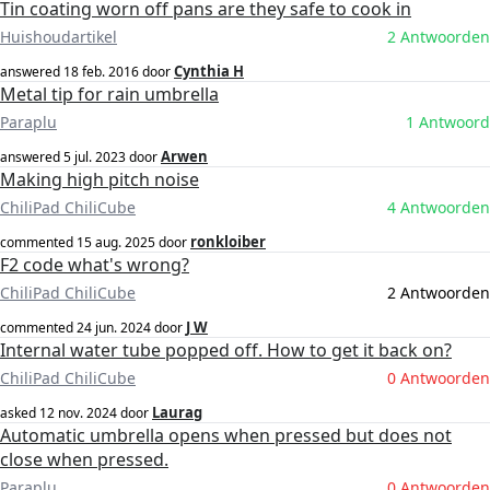
Tin coating worn off pans are they safe to cook in
Huishoudartikel
2 Antwoorden
Cynthia H
answered
18 feb. 2016
door
Metal tip for rain umbrella
Paraplu
1 Antwoord
Arwen
answered
5 jul. 2023
door
Making high pitch noise
ChiliPad ChiliCube
4 Antwoorden
ronkloiber
commented
15 aug. 2025
door
F2 code what's wrong?
ChiliPad ChiliCube
2 Antwoorden
J W
commented
24 jun. 2024
door
Internal water tube popped off. How to get it back on?
ChiliPad ChiliCube
0 Antwoorden
Laurag
asked
12 nov. 2024
door
Automatic umbrella opens when pressed but does not
close when pressed.
Paraplu
0 Antwoorden