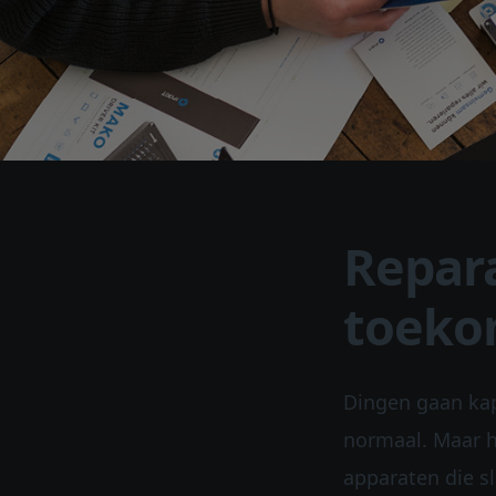
Repara
toeko
Dingen gaan kapo
normaal. Maar 
apparaten die s