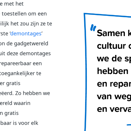
e met het
 toestellen om een
ijk het zou zijn ze te
te ‘
demontages
’
egon de gadgetwereld
 uit deze demontages
 repareerbaar een
toegankelijker te
r gratis
eëerd. Zo hebben we
ereld waarin
n gratis
baar is voor elk