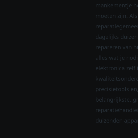
mankementje he
moeten zijn. Als
reparatiegemee
dagelijks duize
repareren van h
alles wat je nod
elektronica zelf
kwaliteitsonderd
precisietools en
belangrijkste, g
reparatiehandle
duizenden appa