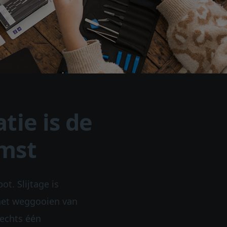
tie is de
mst
t. Slijtage is
het weggooien van
lechts één