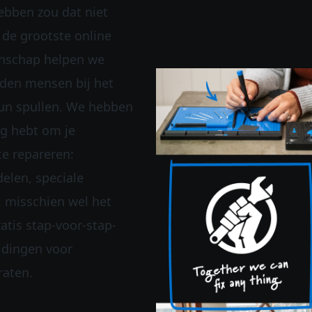
bben zou dat niet
 de grootste online
nschap helpen we
nden mensen bij het
un spullen. We hebben
ig hebt om je
 te repareren:
elen, speciale
, misschien wel het
ratis stap-voor-stap-
idingen voor
raten.