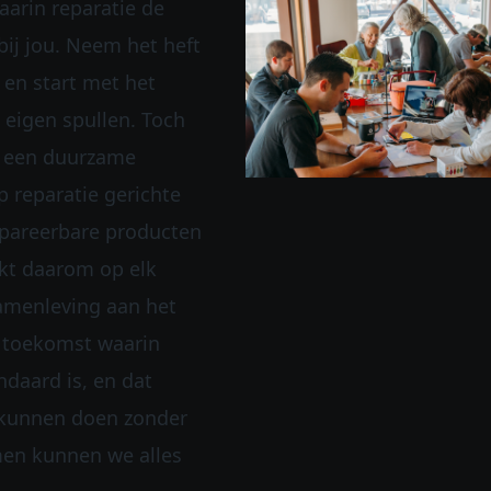
arin reparatie de
bij jou. Neem het heft
 en start met het
 eigen spullen. Toch
 een duurzame
 reparatie gerichte
pareerbare producten
rkt daarom op elk
amenleving aan het
 toekomst waarin
ndaard is, en dat
 kunnen doen zonder
men kunnen we alles