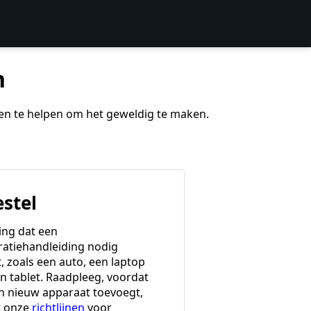
n
 en te helpen om het geweldig te maken.
estel
ing dat een
ratiehandleiding nodig
, zoals een auto, een laptop
en tablet. Raadpleeg, voordat
en nieuw apparaat toevoegt,
t onze
richtlijnen
voor