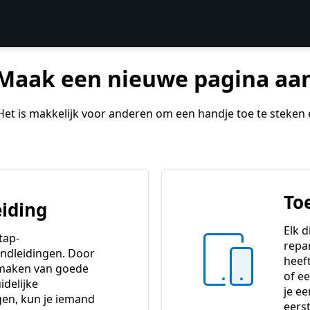
Maak een nieuwe pagina aa
. Het is makkelijk voor anderen om een handje toe te steken
To
iding
Elk d
tap-
repa
ndleidingen. Door
heeft
 maken van goede
of e
idelijke
je e
gen, kun je iemand
eers