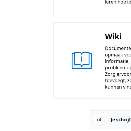
leren hoe ie
Wiki
Documenten
opmaak vo
informatie,
probleemop
Zorg ervoor 
toevoegt, 
kunnen vin
nl
Je schrij