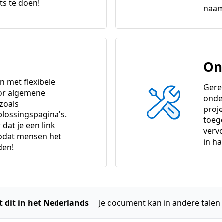
ts te doen!
naam
On
 met flexibele
Gere
or algemene
onde
 zoals
proj
lossingspagina's.
toeg
dat je een link
verv
zodat mensen het
in h
den!
ft dit in het Nederlands
Je document kan in andere talen