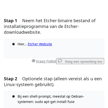
Stap 1
Neem het Etcher-binaire bestand of
installatieprogramma van de Etcher-
downloadwebsite.
Hier...
Etcher Website
Vraag FixBot
Voeg een opmerking toe
Stap 2
Optionele stap (alleen vereist als u een
Voeg een opmerking toe
Linux-systeem gebruikt).
Voeg opmerking toe
Bij een shell-prompt, meestal op Debian-
systemen: sudo apt-get install fuse