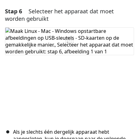
Stap 6
Selecteer het apparaat dat moet
Voeg een opmerking toe
worden gebruikt
Voeg opmerking toe
Annuleren
Plaats opmerking
Als je slechts één dergelijk apparaat hebt
aangesloten, kun je doorgaan naar de volgende