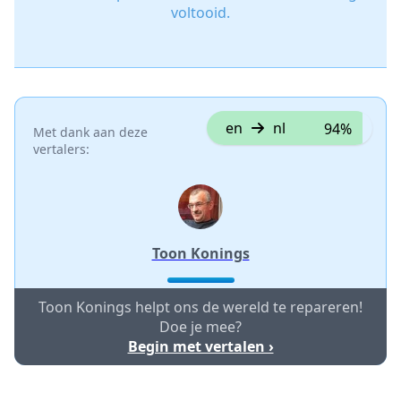
voltooid.
en
nl
94%
Met dank aan deze
vertalers:
Toon Konings
Toon Konings helpt ons de wereld te repareren!
Doe je mee?
Begin met vertalen ›