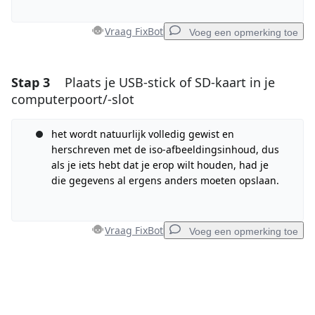
Annuleren
Plaats opmerking
Vraag FixBot
Voeg een opmerking toe
Stap 3
Plaats je USB-stick of SD-kaart in je
Voeg een opmerking toe
computerpoort/-slot
Voeg opmerking toe
het wordt natuurlijk volledig gewist en
herschreven met de iso-afbeeldingsinhoud, dus
als je iets hebt dat je erop wilt houden, had je
Annuleren
Plaats opmerking
die gegevens al ergens anders moeten opslaan.
Vraag FixBot
Voeg een opmerking toe
Voeg een opmerking toe