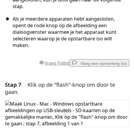
stap.
Als je meerdere apparaten hebt aangesloten,
opent de rode knop op de afbeelding een
dialoogvenster waarmee je het apparaat kunt
selecteren waarop je de opstartbare iso wilt
maken.
Vraag FixBot
Voeg een opmerking toe
Stap 7
Klik op de "flash"-knop om door te
Voeg een opmerking toe
gaan.
Voeg opmerking toe
Annuleren
Plaats opmerking