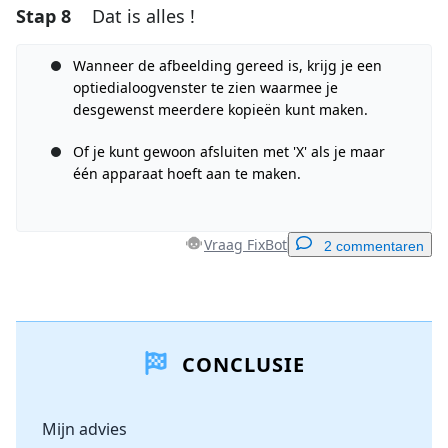
Stap 8
Dat is alles !
Voeg een opmerking toe
Voeg opmerking toe
Wanneer de afbeelding gereed is, krijg je een
optiedialoogvenster te zien waarmee je
desgewenst meerdere kopieën kunt maken.
Of je kunt gewoon afsluiten met 'X' als je maar
Annuleren
Plaats opmerking
één apparaat hoeft aan te maken.
Vraag FixBot
2 commentaren
Voeg een opmerking toe
CONCLUSIE
Voeg opmerking toe
Mijn advies