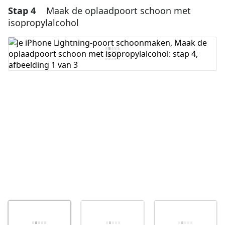
Stap 4
Maak de oplaadpoort schoon met
Voeg een opmerking toe
isopropylalcohol
Voeg opmerking toe
Annuleren
Plaats opmerking