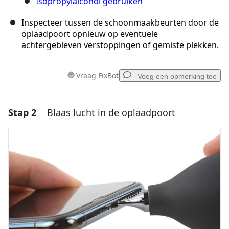
Isopropylalcohol gebruiken
Inspecteer tussen de schoonmaakbeurten door de
oplaadpoort opnieuw op eventuele
achtergebleven verstoppingen of gemiste plekken.
Vraag FixBot
Voeg een opmerking toe
Stap 2
Blaas lucht in de oplaadpoort
Voeg een opmerking toe
Voeg opmerking toe
Annuleren
Plaats opmerking