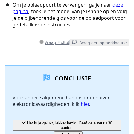
Om je oplaadpoort te vervangen, ga je naar
deze
pagina
, zoek je het model van je iPhone op en volg
je de bijbehorende gids voor de oplaadpoort voor
gedetailleerde instructies.
Vraag FixBot
Voeg een opmerking toe
Voeg een opmerking toe
CONCLUSIE
Voeg opmerking toe
Voor andere algemene handleidingen over
elektronicavaardigheden, klik
hier
.
Annuleren
Plaats opmerking
Het is je gelukt, lekker bezig! Geef de auteur +30
punten!