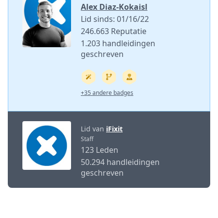
Alex Diaz-Kokaisl
Lid sinds: 01/16/22
246.663 Reputatie
1.203 handleidingen
geschreven
+35 andere badges
Lid van
iFixit
Staff
123 Leden
50.294 handleidingen
geschreven