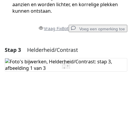
aanzien en worden lichter, en korrelige plekken
kunnen ontstaan.
Vraag FixBot
Voeg een opmerking toe
Stap 3
Helderheid/Contrast
Voeg een opmerking toe
Voeg opmerking toe
Annuleren
Plaats opmerking