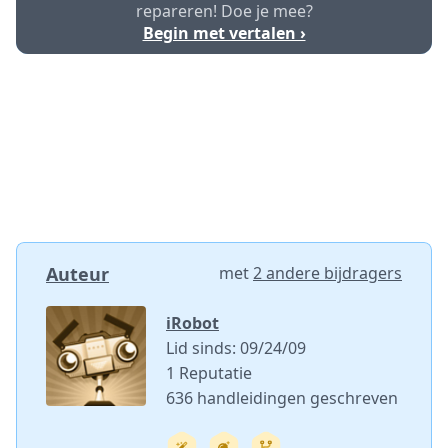
repareren! Doe je mee?
Begin met vertalen ›
Auteur
met
2 andere bijdragers
iRobot
Lid sinds: 09/24/09
1 Reputatie
636 handleidingen geschreven