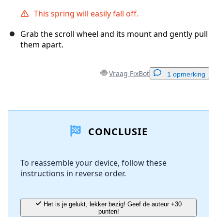
This spring will easily fall off.
Grab the scroll wheel and its mount and gently pull
them apart.
Vraag FixBot
1 opmerking
Voeg een opmerking toe
CONCLUSIE
Voeg opmerking toe
To reassemble your device, follow these
instructions in reverse order.
Annuleren
Plaats opmerking
Het is je gelukt, lekker bezig! Geef de auteur +30
punten!