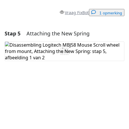
Vraag FixBot
1 opmerking
Stap 5
Attaching the New Spring
Voeg een opmerking toe
Voeg opmerking toe
Annuleren
Plaats opmerking