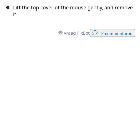
Lift the top cover of the mouse gently, and remove
it.
Vraag FixBot
2 commentaren
Voeg een opmerking toe
Voeg opmerking toe
Annuleren
Plaats opmerking