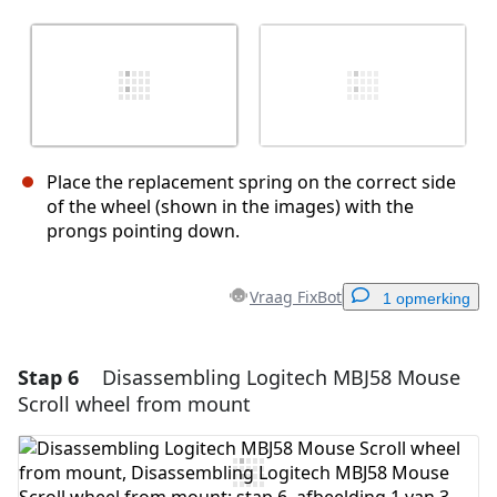
Place the replacement spring on the correct side
of the wheel (shown in the images) with the
prongs pointing down.
Vraag FixBot
1 opmerking
Stap 6
Disassembling Logitech MBJ58 Mouse
Voeg een opmerking toe
Scroll wheel from mount
Voeg opmerking toe