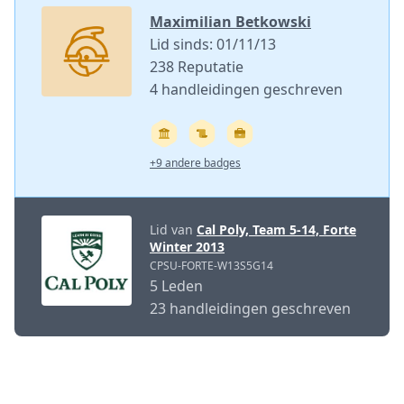
Maximilian Betkowski
Lid sinds: 01/11/13
238 Reputatie
4 handleidingen geschreven
+9 andere badges
Lid van
Cal Poly, Team 5-14, Forte
Winter 2013
CPSU-FORTE-W13S5G14
5 Leden
23 handleidingen geschreven