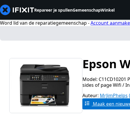
Repareer je spullen
Gemeenschap
Winkel
Word lid van de reparatiegemeenschap -
Account aanmak
Epson W
Model: C11CD10201 Pr
sides of page Wifi / In
Auteur:
MrJimPhelps
Maak een nieuwe