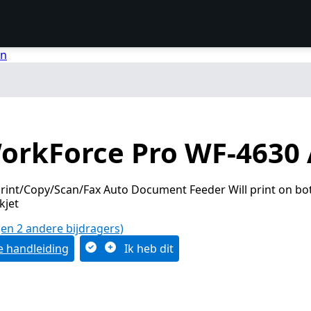
en
orkForce Pro WF-4630 A
int/Copy/Scan/Fax Auto Document Feeder Will print on bo
kjet
(en 2 andere bijdragers)
 handleiding
Ik heb dit