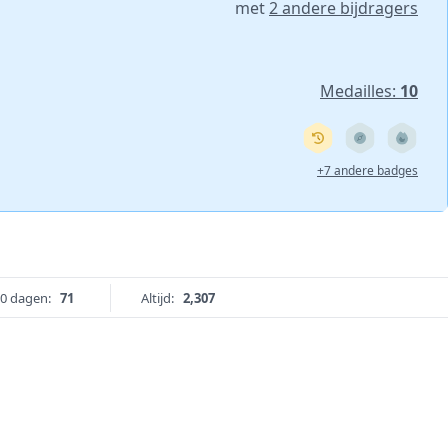
met
2 andere bijdragers
Medailles:
10
+7 andere badges
0 dagen:
71
Altijd:
2,307